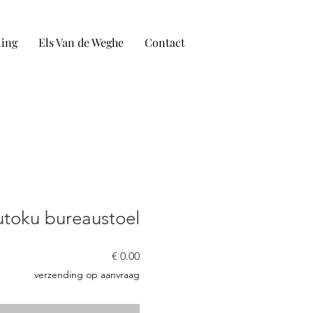
ling
Els Van de Weghe
Contact
utoku bureaustoel
السعر
verzending op aanvraag