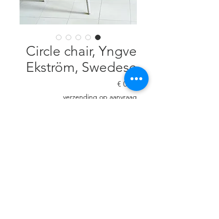
Circle chair, Yngve
Ekström, Swedese
السعر
verzending op aanvraag
غير متوفر
Nieuwe vulling en bekleding, 77
cm H, 65 cm B, zithoogte 42 cm