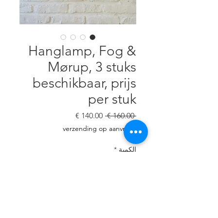
Hanglamp, Fog &
Mørup, 3 stuks
beschikbaar, prijs
per stuk
سعر
سعر
 ‏160.00 € 
عادي
البيع
verzending op aanvraag
الكمية
*
أضِف إلى العربة