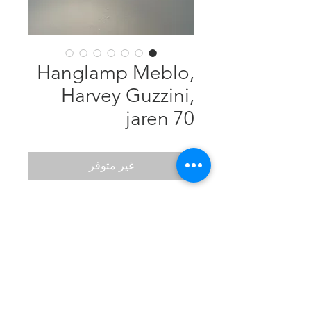
Hanglamp Meblo,
Harvey Guzzini,
jaren 70
غير متوفر
Kunststof en verchroomd metaal,
rolly ophangsysteem (aanpasbare
hoogte), diameter 46 cm, 2 kleine
beschadigingen in de kunststof
kap bovenaan het
ophangsysteem, niet zichtbaar als
de lamp ophangt.