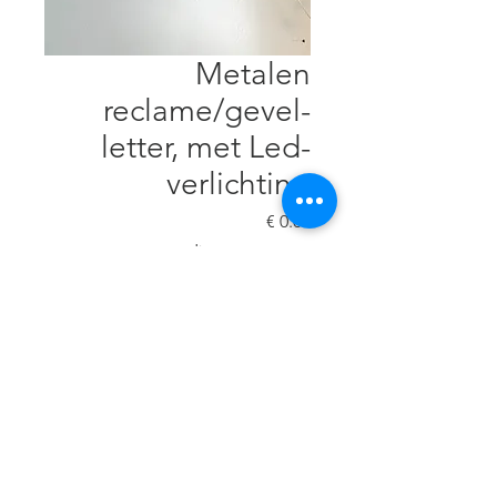
Metalen
reclame/gevel-
letter, met Led-
verlichting
السعر
verzending op aanvraag
غير متوفر
Metaal, Led-strip, 44 x 44 cm, D 8
cm