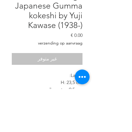
Japanese Gumma
kokeshi by Yuji
Kawase (1938-)
السعر
verzending op aanvraag
غير متوفر
Large:
H: 23,5 cm
diameter: 9,5 cm
160 euro
Small:
H: 16 cm
diameter: 7,5
95 euro