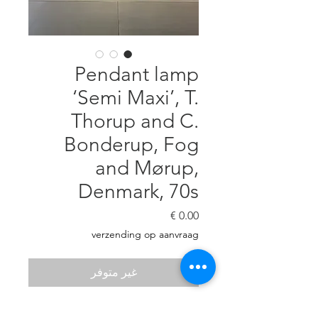
Pendant lamp
‘Semi Maxi’, T.
Thorup and C.
Bonderup, Fog
and Mørup,
Denmark, 70s
السعر
verzending op aanvraag
غير متوفر
The Semi pendant lamp was