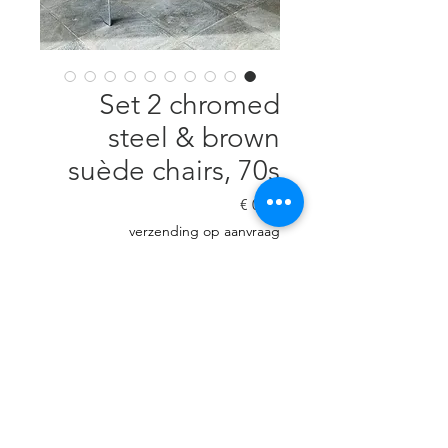
Set 2 chromed
steel & brown
suède chairs, 70s
السعر
verzending op aanvraag
غير متوفر
Chromed steel, brown suède, 71
cm H, 56 cm W, 45 cm D, seat
height: 45 cm.