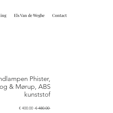
ling
Els Van de Weghe
Contact
ndlampen Phister,
Fog & Mørup, ABS
kunststof
سعر
سعر
 ‏480.00 € 
عادي
البيع