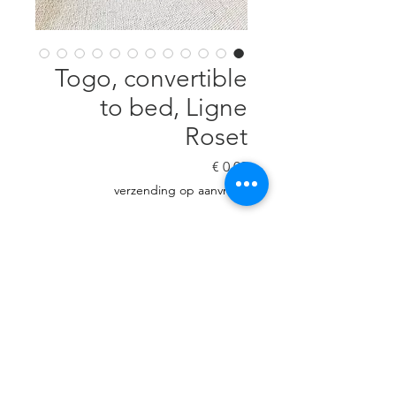
Togo, convertible
to bed, Ligne
Roset
السعر
verzending op aanvraag
غير متوفر
Grey velours, convertible to bed
Togo, Ligne Roset, matrass size
200 x 160. Cleaned, Good
condition