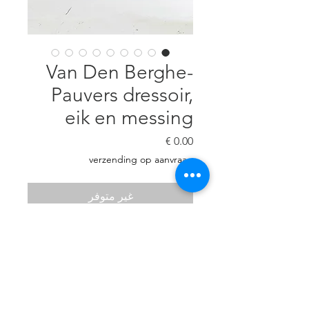
Van Den Berghe-
Pauvers dressoir,
eik en messing
السعر
verzending op aanvraag
غير متوفر
Eik, messing deurknopjes, 216
cmB, 45 cm D, 92 cm H, ook
achterzijde afgewerkt zodat de
kast eventueel ook als room-
divider kan gebruikt worden.