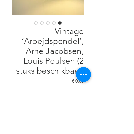
Vintage
‘Arbejdspendel’,
Arne Jacobsen,
Louis Poulsen (2
stuks beschikbaar)
السعر
verzending op aanvraag
غير متوفر
Geëmailleerd metaal, diameter
35 cm, H 20 cm, kleine