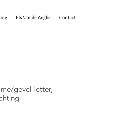
ling
Els Van de Weghe
Contact
me/gevel-letter,
chting