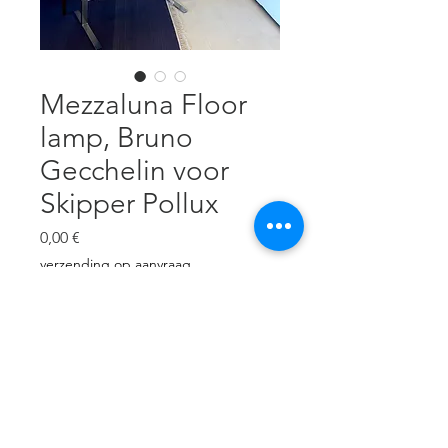
Mezzaluna Floor
lamp, Bruno
Gecchelin voor
Skipper Pollux
Pris
0,00 €
verzending op aanvraag
Ikke på lager
omgebouwd van Halogeen naar
LED (geen dimfunctie meer)
232 x 58 x 31 cm