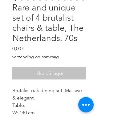
Rare and unique
set of 4 brutalist
chairs & table, The
Netherlands, 70s
Pris
0,00 €
verzending op aanvraag
Ikke på lager
Brutalist oak dining set. Massive
& elegant.
Table:
W: 140 cm
D: 87 cm
H: 73 cm