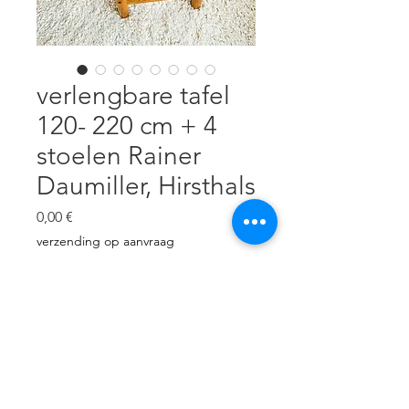
verlengbare tafel
120- 220 cm + 4
stoelen Rainer
Daumiller, Hirsthals
Pris
0,00 €
verzending op aanvraag
Ikke på lager
Grenen, tafel: 120 cm diameter +
2 verlengstukken van 50 cm B, 4
stoelen 78 cm H, 50 cm B, 49 cm
D, zithoogte 45 cm. Goede staat