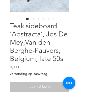
Teak sideboard
‘Abstracta’, Jos De
Mey,Van den
Berghe-Pauvers,
Belgium, late 50s
Pris
0,00 €
verzending op aanvraag
Ikke på lager
Teak sideboard with 4 drawers,
brass elements.