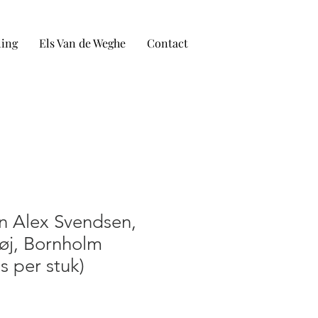
ling
Els Van de Weghe
Contact
en Alex Svendsen,
øj, Bornholm
s per stuk)
spris