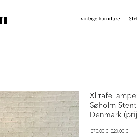
in
Vintage Furniture
Sty
Xl tafellamp
Søholm Stent
Denmark (prij
Regulær
Salg
 370,00 € 
320,00 €
pris