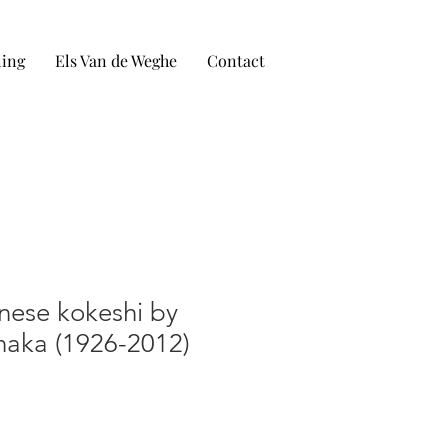
ling
Els Van de Weghe
Contact
nese kokeshi by
aka (1926-2012)