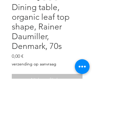
Dining table,
organic leaf top
shape, Rainer
Daumiller,
Denmark, 70s
Preis
0,00 €
verzending op aanvraag
Nicht verfügbar
Massive pine wood.
Excellent condition
W: 150cm
D: 97 cm
H: 73 cm