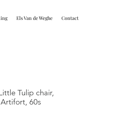
ling
Els Van de Weghe
Contact
ittle Tulip chair,
 Artifort, 60s