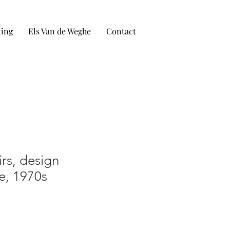
ling
Els Van de Weghe
Contact
s, design
e, 1970s