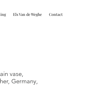
ling
Els Van de Weghe
Contact
ain vase,
her, Germany,