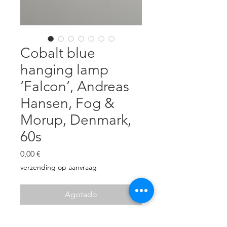
Cobalt blue
hanging lamp
‘Falcon’, Andreas
Hansen, Fog &
Morup, Denmark,
60s
Precio
0,00 €
verzending op aanvraag
Agotado
Falcon pendant light designed