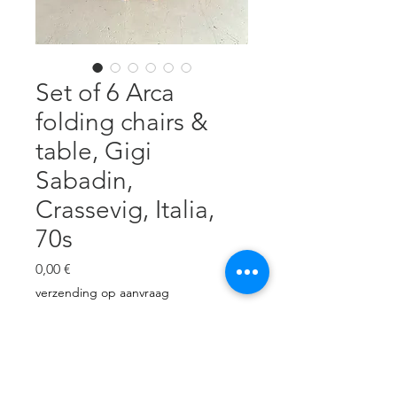
Set of 6 Arca
folding chairs &
table, Gigi
Sabadin,
Crassevig, Italia,
70s
Precio
0,00 €
verzending op aanvraag
Agotado
Solid ash wood, excellent