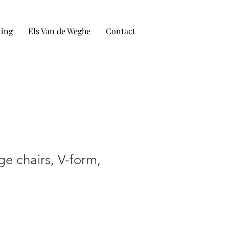
ling
Els Van de Weghe
Contact
ge chairs, V-form,