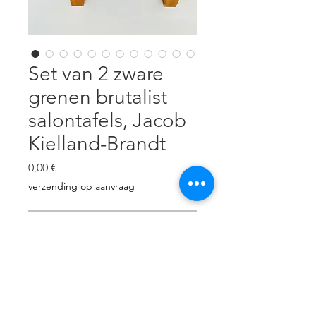
Set van 2 zware
grenen brutalist
salontafels, Jacob
Kielland-Brandt
Precio
0,00 €
verzending op aanvraag
Agotado
Set van 2 grenen salontafels:
grootste: 136 cm L x 90 cm B x 44
cm H, kleinere: 77cm L x 77 cm B,
39 cm H