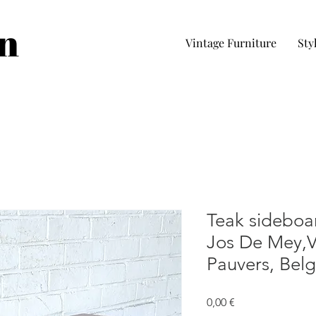
in
Vintage Furniture
Sty
Teak sideboar
Jos De Mey,V
Pauvers, Belg
Precio
0,00 €