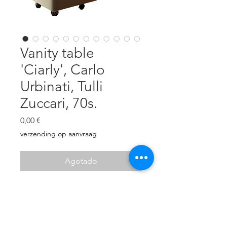
Vanity table
'Ciarly', Carlo
Urbinati, Tulli
Zuccari, 70s.
Precio
0,00 €
verzending op aanvraag
Agotado
W: 51 cm
D: 51 cm
H: 81 cm
Polyester resin, chrome, wool,