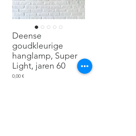
Deense
goudkleurige
hanglamp, Super
Light, jaren 60
Prix
0,00 €
verzending op aanvraag
Rupture de stock
Champagnekleurig metaal, 40 cm
diameter, 20 cm H, mooie staat