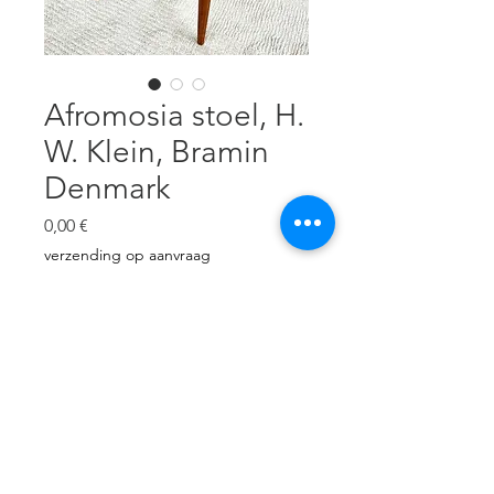
Afromosia stoel, H.
W. Klein, Bramin
Denmark
Prix
0,00 €
verzending op aanvraag
Rupture de stock
Afromosia, perfecte
gerestaureerde staat, 78cm H,
zithoogte 46 cm