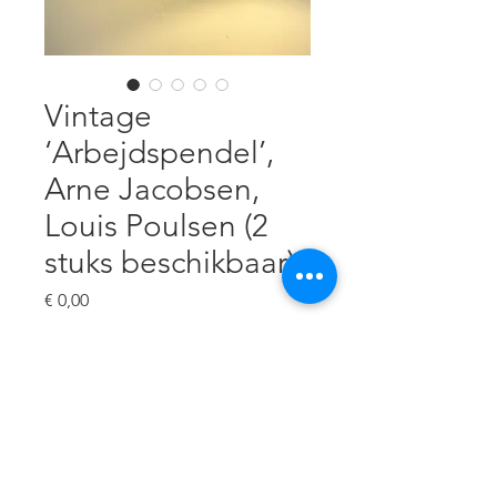
Vintage
‘Arbejdspendel’,
Arne Jacobsen,
Louis Poulsen (2
stuks beschikbaar)
Prijs
€ 0,00
verzending op aanvraag
Niet op voorraad
Geëmailleerd metaal, diameter
35 cm, H 20 cm, kleine