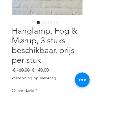
Hanglamp, Fog &
Mørup, 3 stuks
beschikbaar, prijs
per stuk
Preço
Preço
 € 160,00 
€ 140,00
normal
promocional
verzending op aanvraag
Quantidade
*
Adicionar ao carrinho