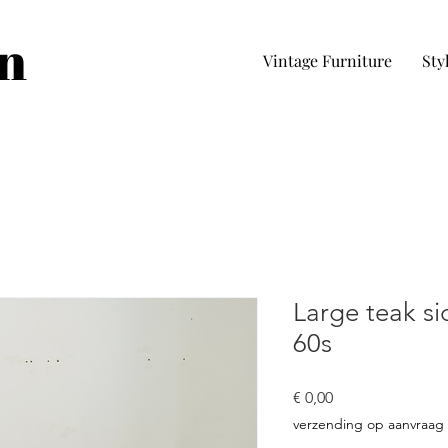
in
Vintage Furniture
Sty
Large teak s
60s
Preço
€ 0,00
verzending op aanvraag