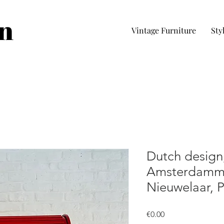
in
Vintage Furniture
Sty
Dutch design,
Amsterdamme
Nieuwelaar, 
價
€0.00