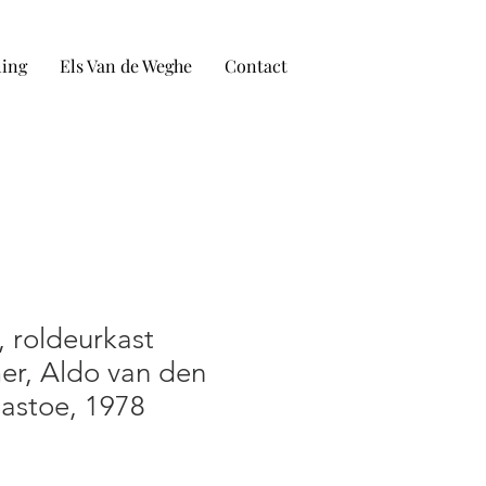
ling
Els Van de Weghe
Contact
 roldeurkast
r, Aldo van den
Pastoe, 1978