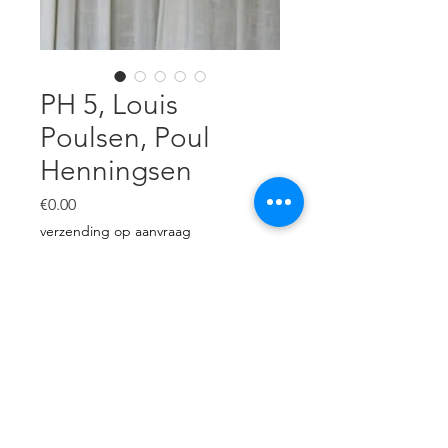
PH 5, Louis
Poulsen, Poul
Henningsen
價
€0.00
格
verzending op aanvraag
無庫存
Vintage PH 5, metalen
schalenlamp, mooie gebruikte
staat, geen krassen of deuken