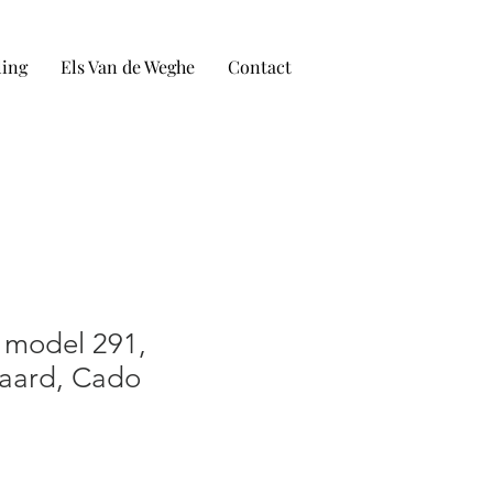
ling
Els Van de Weghe
Contact
 model 291,
aard, Cado