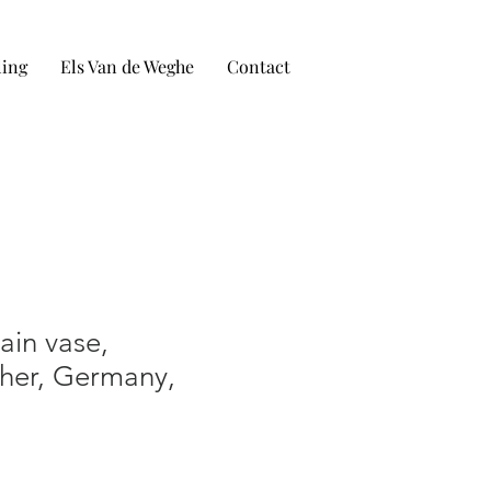
ling
Els Van de Weghe
Contact
ain vase,
her, Germany,