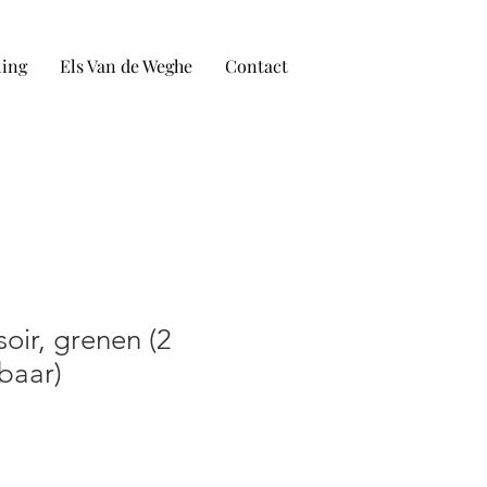
ling
Els Van de Weghe
Contact
soir, grenen (2
baar)