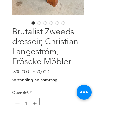
Brutalist Zweeds
dressoir, Christian
Langeström,
Fröseke Möbler
Prezzo
Prezzo
 800,00 € 
650,00 €
regolare
scontato
verzending op aanvraag
Quantità
*
Aggiungi al carrello