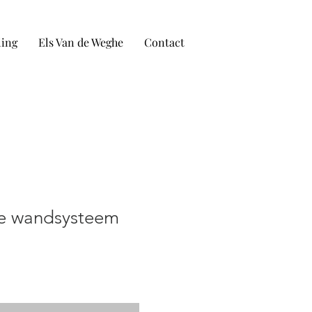
ling
Els Van de Weghe
Contact
ge wandsysteem