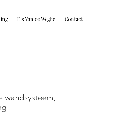
ling
Els Van de Weghe
Contact
e wandsysteem,
ng