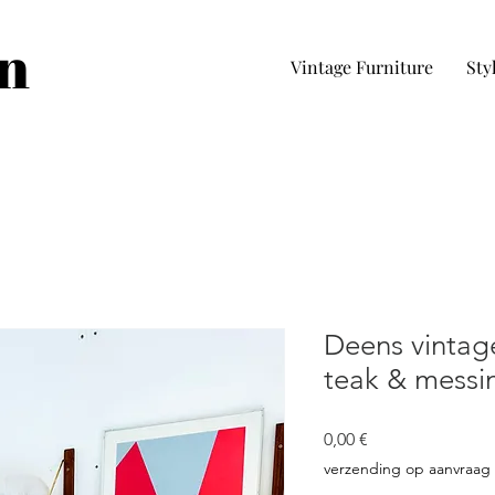
in
Vintage Furniture
Sty
Deens vintag
teak & messi
Prezzo
0,00 €
verzending op aanvraag