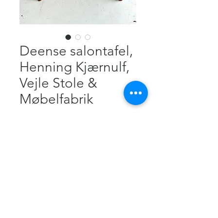
Deense salontafel,
Henning Kjærnulf,
Vejle Stole &
Møbelfabrik
Prezzo
0,00 €
verzending op aanvraag
Esaurito
Mahonie, 70 x 70 cm, H 50 cm