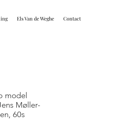
ling
Els Van de Weghe
Contact
p model
Jens Møller-
en, 60s