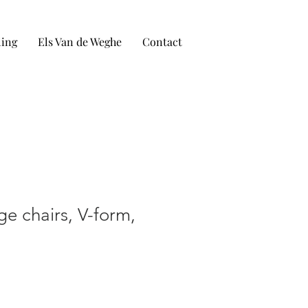
ling
Els Van de Weghe
Contact
ge chairs, V-form,