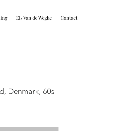
ling
Els Van de Weghe
Contact
d, Denmark, 60s