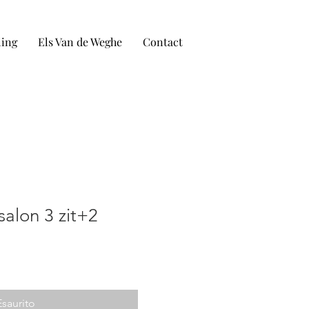
ling
Els Van de Weghe
Contact
salon 3 zit+2
Esaurito