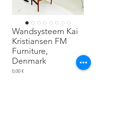
Wandsysteem Kai
Kristiansen FM
Furniture,
Denmark
Prezzo
0,00 €
verzending op aanvraag
Esaurito
Palissander, B 265 cm, H 126 cm,
D 32 cm, 8 legplanken, 4 houders