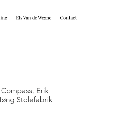
ling
Els Van de Weghe
Contact
 Compass, Erik
Høng Stolefabrik