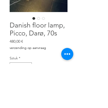
Danish floor lamp,
Picco, Darø, 70s
Cena
480,00 €
verzending op aanvraag
Sztuk
*
Dodaj do koszyka
Perspex, steel, very good
condition